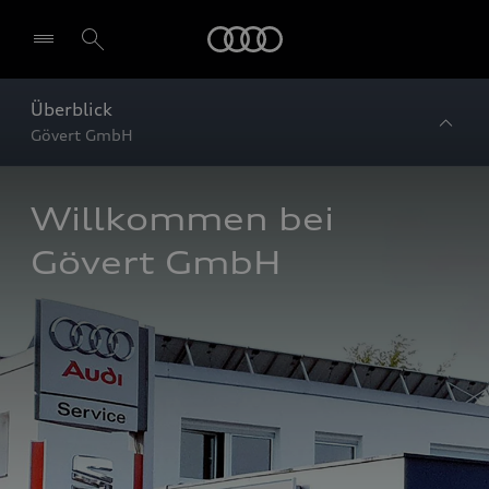
Startseite
Überblick
Gövert GmbH
Willkommen bei 
Gövert GmbH