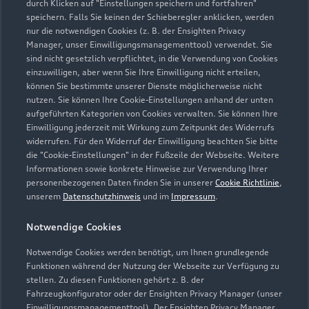
durch Klicken auf "Einstellungen speichern und fortfahren"
speichern. Falls Sie keinen der Schieberegler anklicken, werden
info@goevert.de
nur die notwendigen Cookies (z. B. der Ensighten Privacy
Manager, unser Einwilligungsmanagementtool) verwendet. Sie
sind nicht gesetzlich verpflichtet, in die Verwendung von Cookies
Kontaktdaten herunterladen
einzuwilligen, aber wenn Sie Ihre Einwilligung nicht erteilen,
können Sie bestimmte unserer Dienste möglicherweise nicht
nutzen. Sie können Ihre Cookie-Einstellungen anhand der unten
aufgeführten Kategorien von Cookies verwalten. Sie können Ihre
Öffnungszeiten
Einwilligung jederzeit mit Wirkung zum Zeitpunkt des Widerrufs
widerrufen. Für den Widerruf der Einwilligung beachten Sie bitte
die "Cookie-Einstellungen" in der Fußzeile der Webseite. Weitere
Informationen sowie konkrete Hinweise zur Verwendung Ihrer
Verkauf
personenbezogenen Daten finden Sie in unserer
Cookie Richtlinie
,
Geöffnet bis
18:00
unserem
Datenschutzhinweis
und im
Impressum
.
Notwendige Cookies
Autohaus
Geöffnet bis
18:00
Notwendige Cookies werden benötigt, um Ihnen grundlegende
Funktionen während der Nutzung der Webseite zur Verfügung zu
stellen. Zu diesen Funktionen gehört z. B. der
Fahrzeugkonfigurator oder der Ensighten Privacy Manager (unser
Einwilligungsmanagementtool). Der Ensighten Privacy Manager