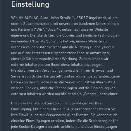
Gövert GmbH
Einstellung
Servicepartner
e-tron
Wir, die AUDI AG, Auto-Union-Straße 1, 85057 Ingolstadt, allein
oder in Zusammenarbeit mit unseren verbundenen Unternehmen
und Partnern ("Wir", "Unser"), nutzen auf unserer Website
eigene und Dienste Dritter, die Cookies und ähnliche Technologien
verwenden ("Dienste"), die uns helfen, unsere Website zu
verbessern, den Datenverkehr und die Nutzung zu analysieren
und auf Ihre Interessen zugeschnittene Inhalte anzuzeigen,
einschließlich personalisierter Werbung. Zudem binden wir
externe Inhalte ein, um Ihnen diese Inhalte anzuzeigen.
Hierdurch werden Verbindungen zwischen Ihrem Browser und
Servern von Dritten hergestellt und es können personenbezogene
Daten von Ihrem Browser an die Server von Dritten übermittelt
werden. Cookies, ähnliche Technologien und die Einbindung von
externen Inhalten werden nachfolgend als „Dienste“ bezeichnet.
Um diese Dienste nutzen zu können, benötigen wir Ihre
Goethestraße 15
Einwilligung. Mit einem Klick auf "Alle akzeptieren" erteilen Sie
44534 Lünen
Ihre Einwilligung zur Verwendung aller Dienste. Sie können auch
einzelne Einwilligungen erteilen, indem Sie die Schieberegler für
jede Cookie-Kategorie einzeln anklicken und diese Einstellungen
02306 757770