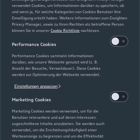
Zurück nach oben
verwendet Cookies, um Informationen darüber zu speichern, ob
und wenn ja, für welche Kategorien von Cookies Benutzer ihre
Einwilligung erteilt haben. Weitere Informationen zum Ensighten
Modelle
Privacy Manager, sowie zu Ihren Rechten als betroffene Person
können Sie in unserer
Cookie Richtlinie
nachlesen.
Kaufen & leasen
Alle Modelle
Performance Cookies
Modelle vergleichen
Service & Zubehör
Performance Cookies sammeln Informationen
Neuwagensuche
darüber, wie unsere Webseite genutzt wird (z. B.
Elektromodelle
Anzahl der Besuche, Verweildauer). Diese Cookies
Gebrauchtwagensuche
Support
werden zur Optimierung der Webseite verwendet.
Saisonale Angebote
Plug-in-Hybride
Gebrauchtwagen
Einstellungen anpassen
Audi Services
Über Audi
Kundenservice
Finanzierung
Marketing Cookies
Garantie
Händlersuche
Aktionen & Angebote
Unternehmen
Marketing Cookies werden verwendet, um für die
Audi digital services
Benutzer relevantere und auf deren Interessen
Audi Code
Geschäftskunden
Karriere
zugeschnittene Inhalte anzubieten. Sie werden auch
myAudi
verwendet, um die Erscheinungshäufigkeit einer
Häufige Fragen (FAQ)
Investor Relations
Werbeanzeige zu begrenzen und um die Effektivität